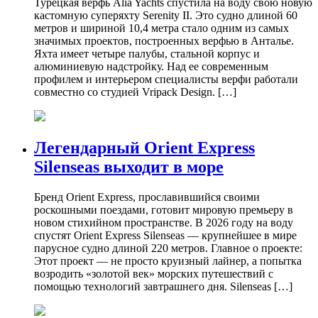
Турецкая верфь Alia Yachts спустила на воду свою новую
кастомную суперяхту Serenity II. Это судно длиной 60
метров и шириной 10,4 метра стало одним из самых
значимых проектов, построенных верфью в Анталье.
Яхта имеет четыре палубы, стальной корпус и
алюминиевую надстройку. Над ее современным
профилем и интерьером специалисты верфи работали
совместно со студией Vripack Design. […]
Легендарный Orient Express
Silenseas выходит в море
Бренд Orient Express, прославившийся своими
роскошными поездами, готовит мировую премьеру в
новом стихийном пространстве. В 2026 году на воду
спустят Orient Express Silenseas — крупнейшее в мире
парусное судно длиной 220 метров. Главное о проекте:
Этот проект — не просто круизный лайнер, а попытка
возродить «золотой век» морских путешествий с
помощью технологий завтрашнего дня. Silenseas […]