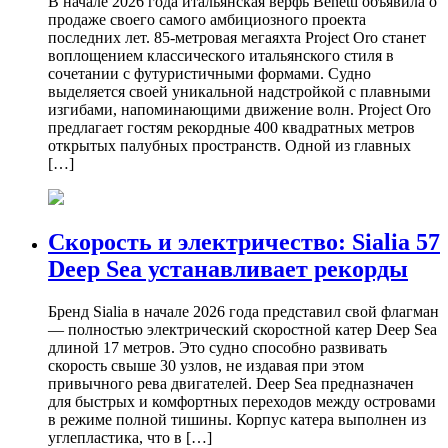
В начале 2026 года итальянская верфь Benetti объявила о
продаже своего самого амбициозного проекта
последних лет. 85-метровая мегаяхта Project Oro станет
воплощением классического итальянского стиля в
сочетании с футуристичными формами. Судно
выделяется своей уникальной надстройкой с плавными
изгибами, напоминающими движение волн. Project Oro
предлагает гостям рекордные 400 квадратных метров
открытых палубных пространств. Одной из главных
[…]
Скорость и электричество: Sialia 57
Deep Sea устанавливает рекорды
Бренд Sialia в начале 2026 года представил свой флагман
— полностью электрический скоростной катер Deep Sea
длиной 17 метров. Это судно способно развивать
скорость свыше 30 узлов, не издавая при этом
привычного рева двигателей. Deep Sea предназначен
для быстрых и комфортных переходов между островами
в режиме полной тишины. Корпус катера выполнен из
углепластика, что в […]