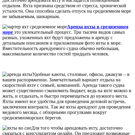
Достаточно арендовать яхту и насладится полноценным
отдыхом. Яхта признана средством от стресса, хронической
усталости. Она способна сделать отпуск на средиземном море
не забываемым, шикарным.
Аренда яхты в средиземном
море
это увлекательный процесс. Три тысячи видов самых
разных, ухоженных яхт будут предложены в аренду с
детальным описанием и приложенным фото яхты в море.
Вместительность арендуемого судна обычно небольшая,
максимальное количество гостей тридцать человек.
Удобные каюты, столовые, офисы, джакузи – в
вашем распоряжении. Замечательный вариант отдыха на
скоростной яхте с семьей, компанией. Аренда такого судна
может существенно сэкономить бюджет, ведь на яхте можно и
жить, и отдыхать, и быстро перемещаться до нужного места.
Яхты имеют все удобства для проведения деловой встречи,
заключения контракта. Так же яхты арендуют для проведения
медового месяца, с обзорными прогулками вокруг
средиземноморских берегов.
Для того чтобы арендовать яхту, достаточно
связаться с консультантом онлайн. Он предложит возможные