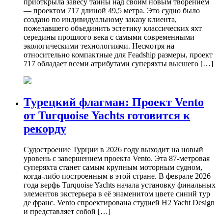
приоткрыла завесу тайны над своим новым творением
— проектом 717 длиной 49,5 метра. Это судно было
создано по индивидуальному заказу клиента,
пожелавшего объединить эстетику классических яхт
середины прошлого века с самыми современными
экологическими технологиями. Несмотря на
относительно компактные для Feadship размеры, проект
717 обладает всеми атрибутами суперяхты высшего […]
Турецкий флагман: Проект Vento
от Turquoise Yachts готовится к
рекорду
Судостроение Турции в 2026 году выходит на новый
уровень с завершением проекта Vento. Эта 87-метровая
суперяхта станет самым крупным моторным судном,
когда-либо построенным в этой стране. В феврале 2026
года верфь Turquoise Yachts начала установку финальных
элементов экстерьера в её знаменитом цвете синий тур
де франс. Vento спроектирована студией H2 Yacht Design
и представляет собой […]