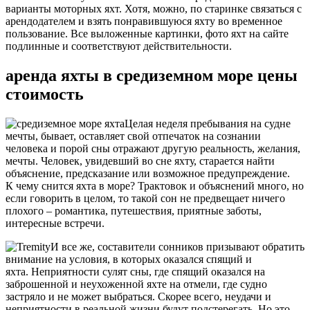
варианты моторных яхт. Хотя, можно, по старинке связаться с
арендодателем и взять понравившуюся яхту во временное
пользование. Все выложенные картинки, фото яхт на сайте
подлинные и соответствуют действительности.
аренда яхты в средиземном море цены
стоимость
Целая неделя пребывания на судне
мечты, бывает, оставляет свой отпечаток на сознании
человека и порой сны отражают другую реальность, желания,
мечты. Человек, увидевший во сне яхту, старается найти
объяснение, предсказание или возможное предупреждение.
К чему снится яхта в море? Трактовок и объяснений много, но
если говорить в целом, то такой сон не предвещает ничего
плохого – романтика, путешествия, приятные заботы,
интересные встречи.
И все же, составители сонников призывают обратить
внимание на условия, в которых оказался спящий и
яхта. Неприятности сулят сны, где спящий оказался на
заброшенной и неухоженной яхте на отмели, где судно
застряло и не может выбраться. Скорее всего, неудачи и
неприятности в реальной жизни будут подстерегать. Но это