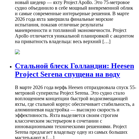
новый шедевр — яхту Project Apollo. Это 75-метровое
судно объединило в себе мощный вневременной облик
и самые современные интерьерные решения. В марте
2026 года яхта завершила финальные морские
испытания, показав отличные результаты
маневренности и топливной экономичности. Project
Apollo отличается уникальной планировкой с акцентом
на приватность владельца: весь верхний […]
Стальной блеск Голландии: Heesen
Project Serena спущена на воду
В марте 2026 года верфь Heesen отпраздновала спуск 55-
метровой суперяхты Project Serena. Это судно стало
воплощением концепции быстрой водоизмещающей
яхты, где стальной корпус обеспечивает стабильность, а
алюминиевая надстройка — высокую скорость и
эффективность. Яхта выделяется своим строгим
классическим экстерьером в сочетании с
инновационными техническими решениями. Project
Serena предлагает владельцу одну из самых больших
мастер-кают в […]