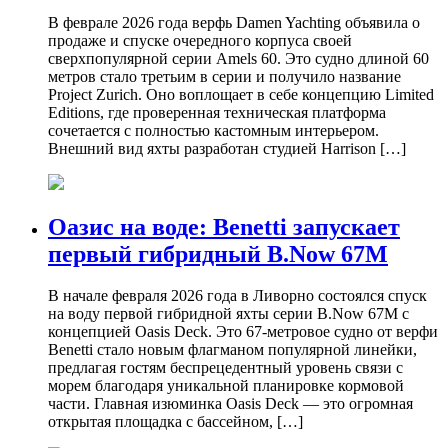
В феврале 2026 года верфь Damen Yachting объявила о
продаже и спуске очередного корпуса своей
сверхпопулярной серии Amels 60. Это судно длиной 60
метров стало третьим в серии и получило название
Project Zurich. Оно воплощает в себе концепцию Limited
Editions, где проверенная техническая платформа
сочетается с полностью кастомным интерьером.
Внешний вид яхты разработан студией Harrison […]
Оазис на воде: Benetti запускает
первый гибридный B.Now 67M
В начале февраля 2026 года в Ливорно состоялся спуск
на воду первой гибридной яхты серии B.Now 67M с
концепцией Oasis Deck. Это 67-метровое судно от верфи
Benetti стало новым флагманом популярной линейки,
предлагая гостям беспрецедентный уровень связи с
морем благодаря уникальной планировке кормовой
части. Главная изюминка Oasis Deck — это огромная
открытая площадка с бассейном, […]