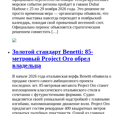
морское событие региона пройдет в гавани Dubai
Harbour с 25 по 29 ноября 2026 года. Это решение не
просто временная мера — организаторы объявили, что
отныне выставка навсегда переходит в ноябрьский
календарь, покидая свой привычный весенний слот.
Официально перенос объясняется стратегическим
решением совместить […]
Золотой стандарт Benetti: 85-
метровый Project Oro обрел
владельца
В начале 2026 года итальянская верфь Benetti объявила о
продаже своего самого амбициозного проекта
последних лет. 85-метровая мегаяхта Project Oro станет
воплощением классического итальянского стиля в
сочетании с футуристичными формами. Судно
выделяется своей уникальной надстройкой с плавными
изгибами, напоминающими движение волн. Project Oro
предлагает гостям рекордные 400 квадратных метров
открытых палубных пространств. Одной из главных