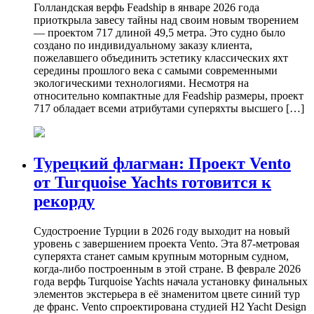
Голландская верфь Feadship в январе 2026 года
приоткрыла завесу тайны над своим новым творением
— проектом 717 длиной 49,5 метра. Это судно было
создано по индивидуальному заказу клиента,
пожелавшего объединить эстетику классических яхт
середины прошлого века с самыми современными
экологическими технологиями. Несмотря на
относительно компактные для Feadship размеры, проект
717 обладает всеми атрибутами суперяхты высшего […]
Турецкий флагман: Проект Vento
от Turquoise Yachts готовится к
рекорду
Судостроение Турции в 2026 году выходит на новый
уровень с завершением проекта Vento. Эта 87-метровая
суперяхта станет самым крупным моторным судном,
когда-либо построенным в этой стране. В феврале 2026
года верфь Turquoise Yachts начала установку финальных
элементов экстерьера в её знаменитом цвете синий тур
де франс. Vento спроектирована студией H2 Yacht Design