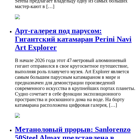
Serena предлагает владельцу одну из самых больших
мастер-кают в […]
Арт-галерея под парусом:
Гигантский катамаран Perini Navi
Art Explorer
В начале 2026 года этот 47-метровый алюминиевый
гигант отправился в свое кругосветное путешествие,
выполняя роль плавучего музея. Art Explorer является
самым большим парусным катамараном в мире и
предназначен для демонстрации произведений
современного искусства в крупнейших портах планеты.
Судно сочетает в себе функции экспозиционного
пространства и роскошного дома на воде. На борту
катамарана расположена цифровая галерея, […]
Метаноловый прорыв: Sanlorenzo
50Steel Almax представлена в