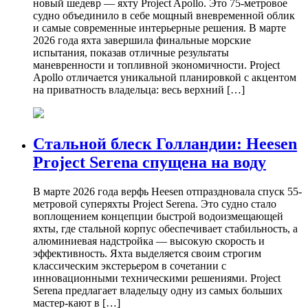
новый шедевр — яхту Project Apollo. Это 75-метровое
судно объединило в себе мощный вневременной облик
и самые современные интерьерные решения. В марте
2026 года яхта завершила финальные морские
испытания, показав отличные результаты
маневренности и топливной экономичности. Project
Apollo отличается уникальной планировкой с акцентом
на приватность владельца: весь верхний […]
Стальной блеск Голландии: Heesen
Project Serena спущена на воду
В марте 2026 года верфь Heesen отпраздновала спуск 55-
метровой суперяхты Project Serena. Это судно стало
воплощением концепции быстрой водоизмещающей
яхты, где стальной корпус обеспечивает стабильность, а
алюминиевая надстройка — высокую скорость и
эффективность. Яхта выделяется своим строгим
классическим экстерьером в сочетании с
инновационными техническими решениями. Project
Serena предлагает владельцу одну из самых больших
мастер-кают в […]