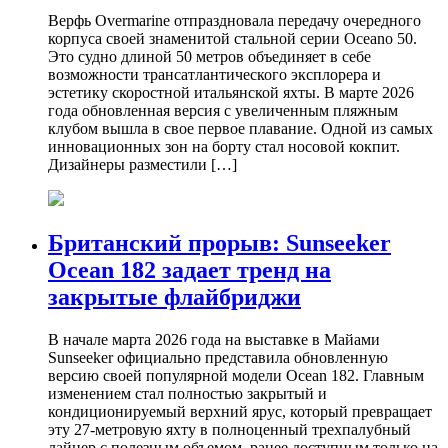
Верфь Overmarine отпраздновала передачу очередного
корпуса своей знаменитой стальной серии Oceano 50.
Это судно длиной 50 метров объединяет в себе
возможности трансатлантического эксплорера и
эстетику скоростной итальянской яхты. В марте 2026
года обновленная версия с увеличенным пляжным
клубом вышла в свое первое плавание. Одной из самых
инновационных зон на борту стал носовой кокпит.
Дизайнеры разместили […]
Британский прорыв: Sunseeker
Ocean 182 задает тренд на
закрытые флайбриджи
В начале марта 2026 года на выставке в Майами
Sunseeker официально представила обновленную
версию своей популярной модели Ocean 182. Главным
изменением стал полностью закрытый и
кондиционируемый верхний ярус, который превращает
эту 27-метровую яхту в полноценный трехпалубный
лайнер с полезным объемом, ранее доступным только на