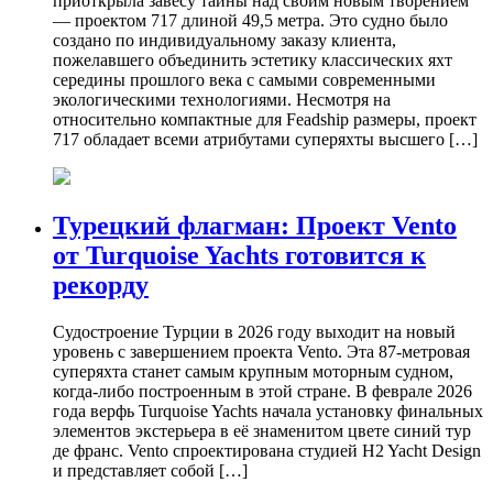
приоткрыла завесу тайны над своим новым творением
— проектом 717 длиной 49,5 метра. Это судно было
создано по индивидуальному заказу клиента,
пожелавшего объединить эстетику классических яхт
середины прошлого века с самыми современными
экологическими технологиями. Несмотря на
относительно компактные для Feadship размеры, проект
717 обладает всеми атрибутами суперяхты высшего […]
Турецкий флагман: Проект Vento
от Turquoise Yachts готовится к
рекорду
Судостроение Турции в 2026 году выходит на новый
уровень с завершением проекта Vento. Эта 87-метровая
суперяхта станет самым крупным моторным судном,
когда-либо построенным в этой стране. В феврале 2026
года верфь Turquoise Yachts начала установку финальных
элементов экстерьера в её знаменитом цвете синий тур
де франс. Vento спроектирована студией H2 Yacht Design
и представляет собой […]