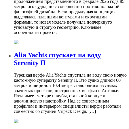
продолжением представленного в феврале 2026 года 85-
метрового судна, но с совершенно противоположной
философией дизайна. Если предыдущая концепция
выделялась плавными контурами и округлыми
формами, то новая модель получила подчеркнуто
угловатую и строгую геометрию. Ключевые
особенности проекта:
Alia Yachts спускает на воду
Serenity II
Турецкая верфь Alia Yachts спустила на воду свою новую
кастомную суперяхту Serenity II. Это судно длиной 60
метров и шириной 10,4 метра стало одним из самых
значимых проектов, построенных верфью в Анталье.
Яхта имеет четыре палубы, стальной корпус и
алюминиевую надстройку. Над ее современным
профилем и интерьером специалисты верфи работали
совместно со студией Vripack Design. […]