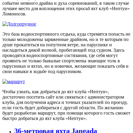
событие немного драйва и духа соревнований, в таком случае
лучшее место для воплощения этих просьб яхт клуб «Нептун»
Ломоносов.
Это база водноспортивного отдыха, куда стремятся попасть не
только молодожены заряженные драйвом, но и те которым по
душе прокатиться на попутном ветре, на паруснике и
насладиться дикой волной, пробегающей под судном. Здесь
проводятся водноспортивные состязания, где себя могут
проявить не только бывалые спортсмены знающие толк в
парусниках и яхтах, но и новички, желающие показать себя и
свои навыки в ходьбе под парусником.
Чтобы узнать, как добраться до яхт клуба «Нептун»,
достаточно посетить сайт или связаться с администратором
клуба, для получения адреса и точных указателей по проезду,
если гость будет добираться с другой области. По желанию
будет разработан маршрут, при помощи которого гость сможет
быстро добраться до яхт клуба «Нептун».
36-метровая яхта Jangada