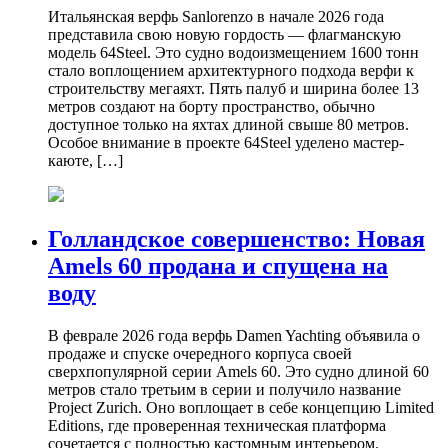
Итальянская верфь Sanlorenzo в начале 2026 года
представила свою новую гордость — флагманскую
модель 64Steel. Это судно водоизмещением 1600 тонн
стало воплощением архитектурного подхода верфи к
строительству мегаяхт. Пять палуб и ширина более 13
метров создают на борту пространство, обычно
доступное только на яхтах длиной свыше 80 метров.
Особое внимание в проекте 64Steel уделено мастер-
каюте, […]
Голландское совершенство: Новая
Amels 60 продана и спущена на
воду
В феврале 2026 года верфь Damen Yachting объявила о
продаже и спуске очередного корпуса своей
сверхпопулярной серии Amels 60. Это судно длиной 60
метров стало третьим в серии и получило название
Project Zurich. Оно воплощает в себе концепцию Limited
Editions, где проверенная техническая платформа
сочетается с полностью кастомным интерьером.