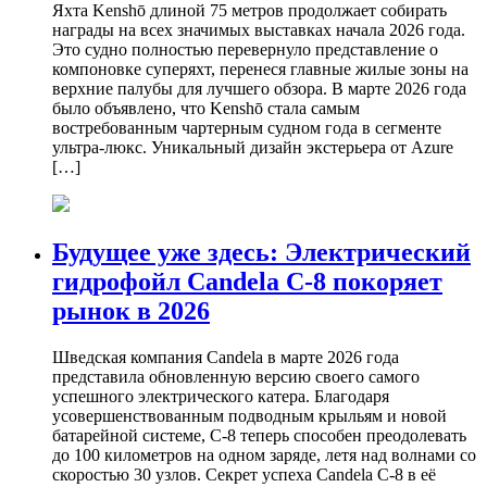
Яхта Kenshō длиной 75 метров продолжает собирать
награды на всех значимых выставках начала 2026 года.
Это судно полностью перевернуло представление о
компоновке суперяхт, перенеся главные жилые зоны на
верхние палубы для лучшего обзора. В марте 2026 года
было объявлено, что Kenshō стала самым
востребованным чартерным судном года в сегменте
ультра-люкс. Уникальный дизайн экстерьера от Azure
[…]
Будущее уже здесь: Электрический
гидрофойл Candela C-8 покоряет
рынок в 2026
Шведская компания Candela в марте 2026 года
представила обновленную версию своего самого
успешного электрического катера. Благодаря
усовершенствованным подводным крыльям и новой
батарейной системе, C-8 теперь способен преодолевать
до 100 километров на одном заряде, летя над волнами со
скоростью 30 узлов. Секрет успеха Candela C-8 в её