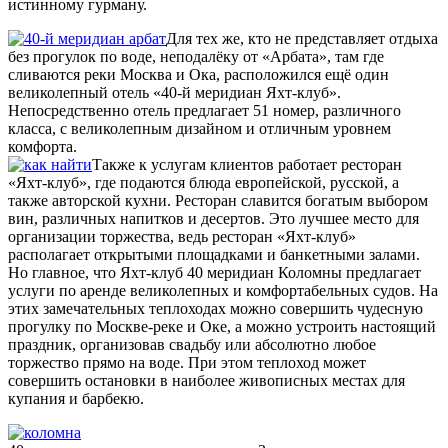
истинному гурману.
Для тех же, кто не представляет отдыха
без прогулок по воде, неподалёку от «Арбата», там где
сливаются реки Москва и Ока, расположился ещё один
великолепный отель «40-й меридиан Яхт-клуб».
Непосредственно отель предлагает 51 номер, различного
класса, с великолепным дизайном и отличным уровнем
комфорта.
Также к услугам клиентов работает ресторан
«Яхт-клуб», где подаются блюда европейской, русской, а
также авторской кухни. Ресторан славится богатым выбором
вин, различных напитков и десертов. Это лучшее место для
организации торжества, ведь ресторан «Яхт-клуб»
располагает открытыми площадками и банкетными залами.
Но главное, что Яхт-клуб 40 меридиан Коломны предлагает
услуги по аренде великолепных и комфортабельных судов. На
этих замечательных теплоходах можно совершить чудесную
прогулку по Москве-реке и Оке, а можно устроить настоящий
праздник, организовав свадьбу или абсолютно любое
торжество прямо на воде. При этом теплоход может
совершить остановки в наиболее живописных местах для
купания и барбекю.