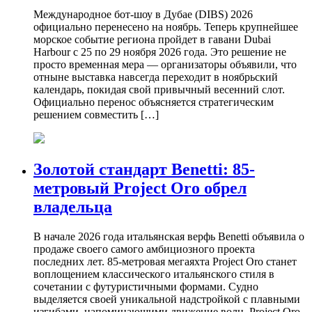
Международное бот-шоу в Дубае (DIBS) 2026
официально перенесено на ноябрь. Теперь крупнейшее
морское событие региона пройдет в гавани Dubai
Harbour с 25 по 29 ноября 2026 года. Это решение не
просто временная мера — организаторы объявили, что
отныне выставка навсегда переходит в ноябрьский
календарь, покидая свой привычный весенний слот.
Официально перенос объясняется стратегическим
решением совместить […]
Золотой стандарт Benetti: 85-
метровый Project Oro обрел
владельца
В начале 2026 года итальянская верфь Benetti объявила о
продаже своего самого амбициозного проекта
последних лет. 85-метровая мегаяхта Project Oro станет
воплощением классического итальянского стиля в
сочетании с футуристичными формами. Судно
выделяется своей уникальной надстройкой с плавными
изгибами, напоминающими движение волн. Project Oro