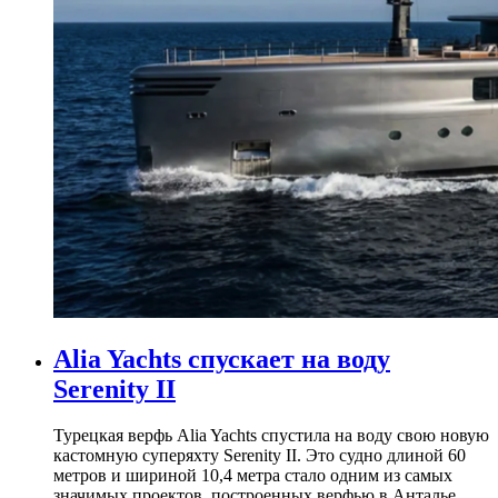
Alia Yachts спускает на воду
Serenity II
Турецкая верфь Alia Yachts спустила на воду свою новую
кастомную суперяхту Serenity II. Это судно длиной 60
метров и шириной 10,4 метра стало одним из самых
значимых проектов, построенных верфью в Анталье.