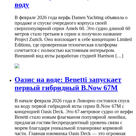
воду
В феврале 2026 года верфь Damen Yachting объявила о
продаже и спуске очередного корпуса своей
сверхпопулярной серии Amels 60. Это судно длиной 60
метров стало третьим в серии и получило название
Project Zurich. Оно воплощает в себе концепцию Limited
Editions, где проверенная техническая платформа
сочетается с полностью кастомным интерьером.
Внешний вид яхты разработан студией Harrison […]
Оазис на воде: Benetti запускает
первый гибридный B.Now 67M
В начале февраля 2026 года в Ливорно состоялся спуск
на воду первой гибридной яхты серии B.Now 67M с
концепцией Oasis Deck. Это 67-метровое судно от верфи
Benetti стало новым флагманом популярной линейки,
предлагая гостям беспрецедентный уровень связи с
морем благодаря уникальной планировке кормовой
части. Главная изюминка Oasis Deck — это огромная