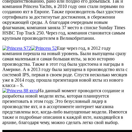
совершенствованию, рано или поздно его добьёшься. Так и
компания Princess Yachts, в 2010 году они стали первыми по
созданию яхт в Европе. Также производитель был удостоен
сертификата за достигнутые достижения, в сбережении
окружающей среды. А благодаря очередным новым
флагманам, компания заняла 37 место в списке Sunday Times
HSBC Top Track 250. Через год, компания становится самым
крупным производителем в Великобритании.
Еще через год, в 2012 году
компания перешла на новый уровень. Были выпущены сразу
самая маленькая и самая большая яхты, за всю историю
производства. Также в этот год была удостоена и награды в
Америке. А в 2013 году была запущена в производство яхта с
системой IPS, первая в своем роде. Спустя несколько месяцев
уже в 2014 году, прошла презентация новой яхты из нового
класса – S.
На данный момент проводится создание и
разработка новой модели яхты, которая планируется
презентовать в этом году. Это безусловный лидер в
производстве яхт, и в ассортименте интернет магазина
представлены все, когда-либо выпущенные модели. Имеются
также и подробные описания к каждой яхте, находящейся в
архиве, благодаря чему, можно сделать легко свой выбор.