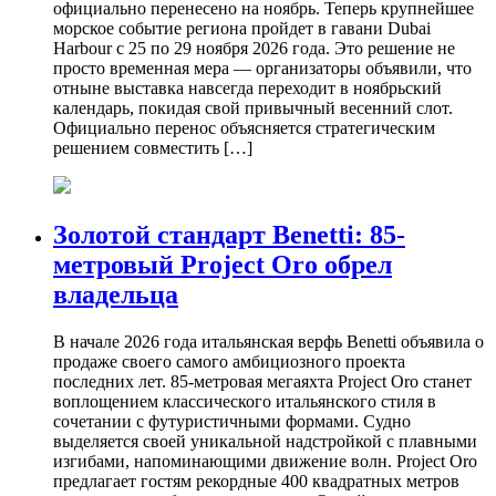
официально перенесено на ноябрь. Теперь крупнейшее
морское событие региона пройдет в гавани Dubai
Harbour с 25 по 29 ноября 2026 года. Это решение не
просто временная мера — организаторы объявили, что
отныне выставка навсегда переходит в ноябрьский
календарь, покидая свой привычный весенний слот.
Официально перенос объясняется стратегическим
решением совместить […]
Золотой стандарт Benetti: 85-
метровый Project Oro обрел
владельца
В начале 2026 года итальянская верфь Benetti объявила о
продаже своего самого амбициозного проекта
последних лет. 85-метровая мегаяхта Project Oro станет
воплощением классического итальянского стиля в
сочетании с футуристичными формами. Судно
выделяется своей уникальной надстройкой с плавными
изгибами, напоминающими движение волн. Project Oro
предлагает гостям рекордные 400 квадратных метров