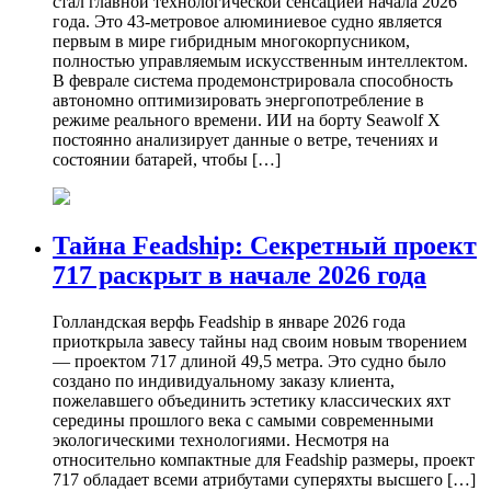
стал главной технологической сенсацией начала 2026
года. Это 43-метровое алюминиевое судно является
первым в мире гибридным многокорпусником,
полностью управляемым искусственным интеллектом.
В феврале система продемонстрировала способность
автономно оптимизировать энергопотребление в
режиме реального времени. ИИ на борту Seawolf X
постоянно анализирует данные о ветре, течениях и
состоянии батарей, чтобы […]
Тайна Feadship: Секретный проект
717 раскрыт в начале 2026 года
Голландская верфь Feadship в январе 2026 года
приоткрыла завесу тайны над своим новым творением
— проектом 717 длиной 49,5 метра. Это судно было
создано по индивидуальному заказу клиента,
пожелавшего объединить эстетику классических яхт
середины прошлого века с самыми современными
экологическими технологиями. Несмотря на
относительно компактные для Feadship размеры, проект
717 обладает всеми атрибутами суперяхты высшего […]