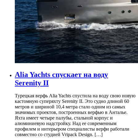
Alia Yachts спускает на воду
Serenity II
Турецкая верфь Alia Yachts спустила на воду свою новую
кастомную суперяхту Serenity II. Это судно длиной 60
метров и шириной 10,4 метра стало одним из самых
значимых проектов, построенных верфью в Анталье.
Яхта имеет четыре палубы, стальной корпус и
алюминиевую надстройку. Над ее современным
профилем и интерьером специалисты верфи работали
совместно со студией Vripack Design. […]