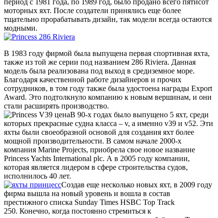
период с 1981 года, по 1989 год, было продано всего пятисот
моторных яхт. После создатели принялись еще более
тщательно прорабатывать дизайн, так модели всегда остаются
модными.
В 1983 году фирмой была выпущена первая спортивная яхта,
также из той же серии под названием 286 Riviera. Данная
модель была реализована под выход в средиземное море.
Благодаря качественной работе дизайнеров и прочих
сотрудников, в том году также была удостоена награды Export
Award. Это подтолкнуло компанию к новым вершинам, и они
стали расширять производство.
В 90-х годах было выпущено 5 яхт, среди
которых прекрасные судна класса – v, а именно v39 и v52. Эти
яхты были своеобразной основой для создания яхт более
мощной производительности. В самом начале 2000-х
компания Marine Projects, приобрела свое новое название
Princess Yachts International plc. А в 2005 году компании,
которая является лидером в сфере строительства судов,
исполнилось 40 лет.
Создав еще несколько новых яхт, в 2009 году
фирма вышла на новый уровень и вошла в состав
престижного списка Sunday Times HSBC Top Track
250. Конечно, когда постоянно стремиться к