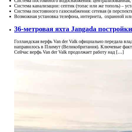
Система постоянного водоснабжения: централизованная,
Система канализации: септик (топас или же тополь) – ус
Система постоянного газоснабжения: сетевая (в перспек
Возможная установка телефона, интернета, охранной ил
36-метровая яхта Jangada постройк
Голландская верфь Van der Valk официально передала вла
направилось в Плимут (Великобритания). Ключевые факт
Сейчас верфь Van der Valk продолжает работу над […]