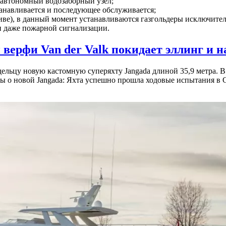
 автономный водозаборный узел;
танавливается и последующее обслуживается;
тиве), в данный момент устанавливаются газгольдеры исключите
и даже пожарной сигнализации.
и верфи Van der Valk покидает эллинг и
дельцу новую кастомную суперяхту Jangada длиной 35,9 метра. В
ы о новой Jangada: Яхта успешно прошла ходовые испытания в С