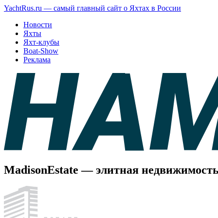
YachtRus.ru — самый главный сайт о Яхтах в России
Новости
Яхты
Яхт-клубы
Boat-Show
Реклама
MadisonEstate — элитная недвижимост