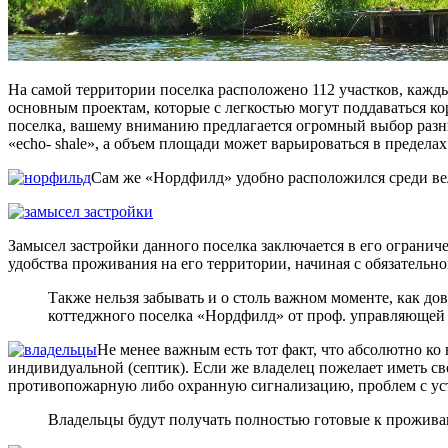
На самой территории поселка расположено 112 участков, каждых
основным проектам, которые с легкостью могут поддаваться ко
поселка, вашему вниманию предлагается огромный выбор разны
«echo- shale», а объем площади может варьироваться в пределах 
Сам же «Нордфилд» удобно расположился среди ве
Замысел застройки данного поселка заключается в его огранич
удобства проживания на его территории, начиная с обязательн
Также нельзя забывать и о столь важном моменте, как д
коттеджного поселка «Нордфилд» от проф. управляющей
Не менее важным есть тот факт, что абсолютно ко 
индивидуальной (септик). Если же владелец пожелает иметь с
противопожарную либо охранную сигнализацию, проблем с ус
Владельцы будут получать полностью готовые к прожива