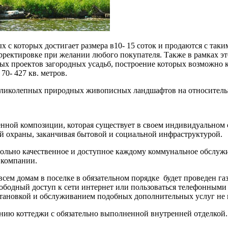
 с которых достигает размера в10- 15 соток и продаются с таки
рректировке при желании любого покупателя. Также в рамках эт
х проектов загородных усадьб, построение которых возможно к
70- 427 кв. метров.
ликолепных природных живописных ландшафтов на относительно
енной композиции, которая существует в своем индивидуальном 
ой охраны, заканчивая бытовой и социальной инфраструктурой.
овольно качественное и доступное каждому коммунальное обслужи
 компании.
всем домам в поселке в обязательном порядке будет проведен газ
вободный доступ к сети интернет или пользоваться телефонными 
тановкой и обслуживанием подобных дополнительных услуг не 
нию коттеджи с обязательно выполненной внутренней отделкой.