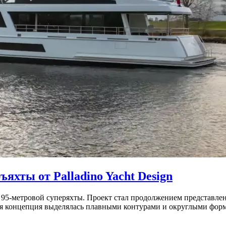
яхты от Palladino Yacht Design
т 95-метровой суперяхты. Проект стал продолжением представлен
 концепция выделялась плавными контурами и округлыми форма