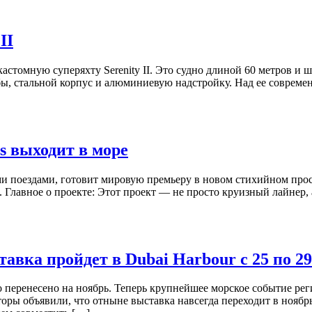
II
кастомную суперяхту Serenity II. Это судно длиной 60 метров и
бы, стальной корпус и алюминиевую надстройку. Над ее соврем
as выходит в море
 поездами, готовит мировую премьеру в новом стихийном простран
 Главное о проекте: Этот проект — не просто круизный лайнер,
авка пройдет в Dubai Harbour с 25 по 29
перенесено на ноябрь. Теперь крупнейшее морское событие регио
торы объявили, что отныне выставка навсегда переходит в ноябр